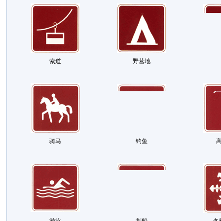
索道
野营地
骑马
钓鱼