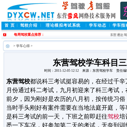
首 页
驾校介绍
理论模拟考试系统
学车动态
学车指
每周驾校重点推荐：
东营通达驾校
东
>
学车心得
>
东营驾校学车科目三
时间：2011-12-05 12:12 来源：东营驾校学车 责
东营驾校
都说科三考试挺容易的，在经过千辛
月份通过科二考试，九月初迎来了科三考试，
前夕，因为刚好是农历的八月初，按传统习俗
当时手头刚好有案件需要在当地法庭开庭，等
是科三考试的前一天，下班之前即赶往
驾校
培
悉一下车况，好参加第二天的考试，无奈到训