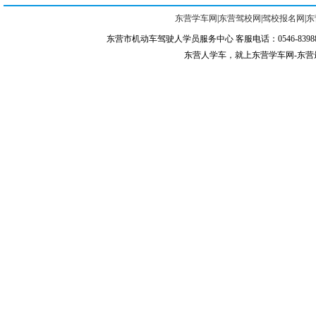
东营学车网
|
东营驾校网
|
驾校报名网
|
东
东营市机动车驾驶人学员服务中心 客服电话：0546-839887
东营人学车，就上东营学车网-东